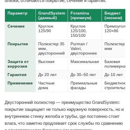
близки, отличаются покрытие, сечение и гарантия.
Параметр
GrandSystem
Foramina
Бюджет
(данный)
(премиум)
(эконом)
Сечение
Круглое
Круглое
Прямоугольн
125/90
125/100,
120×86
150/100
Покрытие
Полиэстер 35
Purman /
Полиэстер 2
мкм,
Valori,
мкм
двусторонний
двустороннее
Защита от
Высокая
Максимальная
Базовая
коррозии
полимерная
Гарантия
До 20 лет
До 30–50 лет
До 10 лет
Применение
Частные
Премиальные
Бюджетное
дома
фасады
строительств
Двусторонний полиэстер — преимущество GrandSystem:
покрытие защищает не только наружную поверхность, но и
внутреннюю стенку желоба и трубы, где постоянно стоит
влага, что заметно продлевает срок службы по сравнению