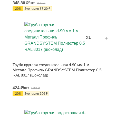
348.80
₽
/шт
436
₽
-
20
%
Экономия
87.20
₽
x1
Труба круглая соединительная d-90 мм 1 м
Металл Профиль GRANDSYSTEM Полиэстер 0,5
RAL 8017 (шоколад)
424
₽
/шт
530
₽
-
20
%
Экономия
106
₽