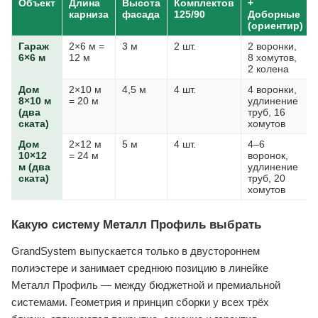
Объект
Длина
Высота
Комплектов
+
карниза
фасада
125/90
Доборные
(ориентир)
Гараж
2×6 м =
3 м
2 шт.
2 воронки,
6×6 м
12 м
8 хомутов,
2 колена
Дом
2×10 м
4,5 м
4 шт.
4 воронки,
8×10 м
= 20 м
удлинение
(два
труб, 16
ската)
хомутов
Дом
2×12 м
5 м
4 шт.
4–6
10×12
= 24 м
воронок,
м (два
удлинение
ската)
труб, 20
хомутов
Какую систему Металл Профиль выбрать
GrandSystem выпускается только в двустороннем
полиэстере и занимает среднюю позицию в линейке
Металл Профиль — между бюджетной и премиальной
системами. Геометрия и принцип сборки у всех трёх