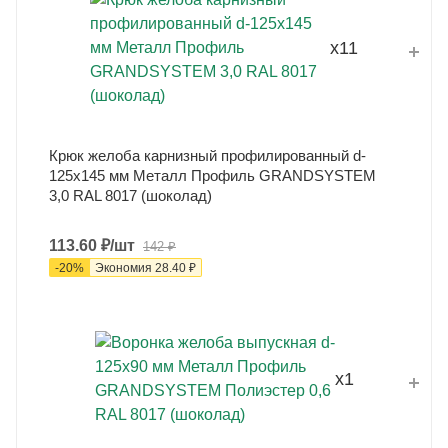
x11
Крюк желоба карнизный профилированный d-
125x145 мм Металл Профиль GRANDSYSTEM
3,0 RAL 8017 (шоколад)
113.60
₽
/шт
142
₽
-
20
%
Экономия
28.40
₽
x1