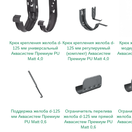
Крюк крепления желоба d-
Крюк крепления желоба d-
Крюк 
125 мм универсальный
125 мм регулируемый
моде
Аквасистем Премиум PU
(комплект) Аквасистем
Акваси
Matt 4,0
Премиум PU Matt 4,0
Поддержка желоба d-125
Ограничитель перелива
Ограни
мм Аквасистем Премиум
желоба d-125 мм прямой
желоба 
PU Matt 0,6
Аквасистем Премиум PU
Акваси
Matt 0,6