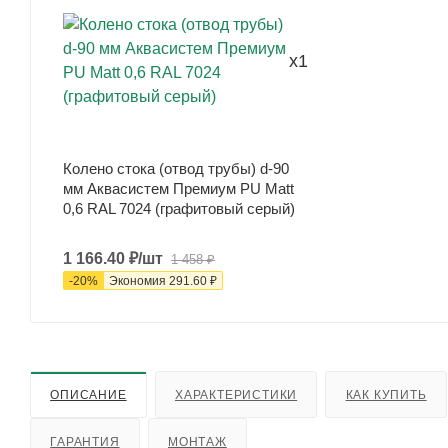
x1
Колено стока (отвод трубы) d-90
мм Аквасистем Премиум PU Matt
0,6 RAL 7024 (графитовый серый)
1 166.40
₽
/шт
1 458
₽
-
20
%
Экономия
291.60
₽
ОПИСАНИЕ
ХАРАКТЕРИСТИКИ
КАК КУПИТЬ
ГАРАНТИЯ
МОНТАЖ