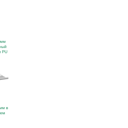
 мм
ный
м PU
мм в
тем