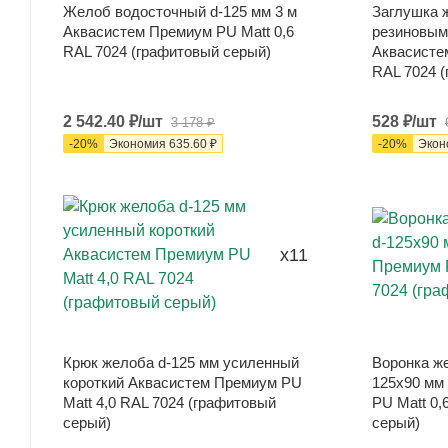
Желоб водосточный d-125 мм 3 м
Заглушка 
Аквасистем Премиум PU Matt 0,6
резиновым
RAL 7024 (графитовый серый)
Аквасисте
RAL 7024 
2 542.40
₽
/шт
528
₽
/шт
3 178
₽
-
20
%
Экономия
635.60
₽
-
20
%
Экон
x11
Крюк желоба d-125 мм усиленный
Воронка ж
короткий Аквасистем Премиум PU
125x90 мм
Matt 4,0 RAL 7024 (графитовый
PU Matt 0,
серый)
серый)