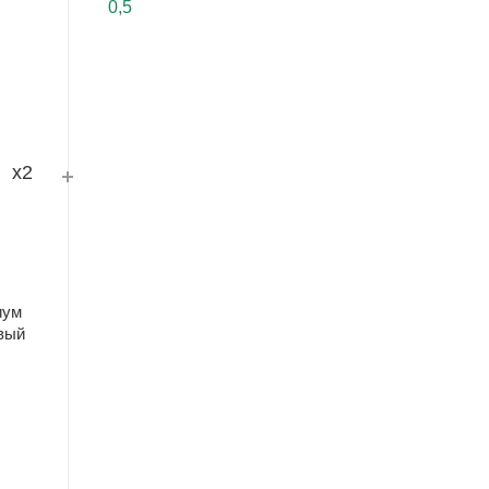
x2
иум
овый