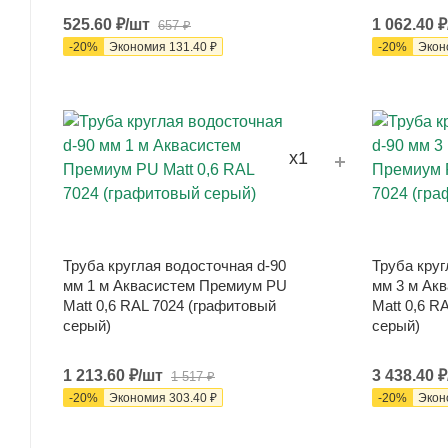
525.60
₽
/шт
1 062.40
₽
657
₽
-
20
%
Экономия
131.40
₽
-
20
%
Экон
x1
Труба круглая водосточная d-90
Труба круг
мм 1 м Аквасистем Премиум PU
мм 3 м Ак
Matt 0,6 RAL 7024 (графитовый
Matt 0,6 R
серый)
серый)
1 213.60
₽
/шт
3 438.40
₽
1 517
₽
-
20
%
Экономия
303.40
₽
-
20
%
Экон