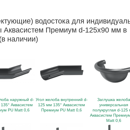
ктующие) водостока для индивидуал
ы Аквасистем Премиум d-125x90 мм в
(в наличии)
лоба наружный d-
Угол желоба внутренний d-
Заглушка желоб
 135° Аквасистем
125 мм 135° Аквасистем
универсальная
ум PU Matt 0,6
Премиум PU Matt 0,6
полукруглая d-125
Аквасистем Премиу
Matt 0,6