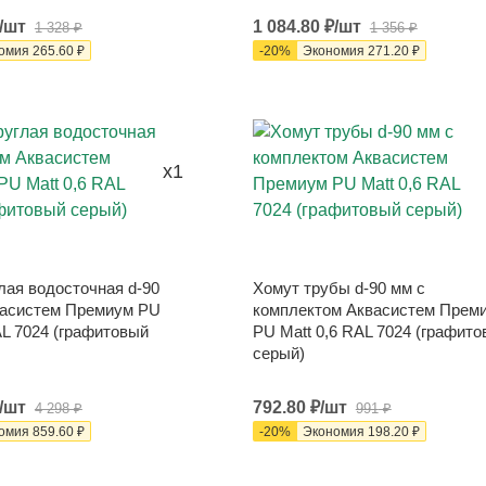
/шт
1 084.80
₽
/шт
1 328
₽
1 356
₽
омия
265.60
₽
-
20
%
Экономия
271.20
₽
x1
лая водосточная d-90
Хомут трубы d-90 мм с
васистем Премиум PU
комплектом Аквасистем Прем
AL 7024 (графитовый
PU Matt 0,6 RAL 7024 (графит
серый)
/шт
792.80
₽
/шт
4 298
₽
991
₽
омия
859.60
₽
-
20
%
Экономия
198.20
₽