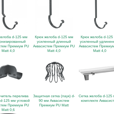
желоба d-125 мм
Крюк желоба d-125 мм
Крюк желоба d-125
рнизированный
усиленный длинный
усиленный удлинен
стем Премиум PU
Аквасистем Премиум PU
Аквасистем Премиу
Matt 4,0
Matt 4,0
Matt 4,0
читель перелива
Защитная сетка (паук) d-
Сетка желоба d-125 
d-125 мм угловой
90 мм Аквасистем
комплекте Аквасис
стем Премиум PU
Премиум PU Matt
Matt 0,6