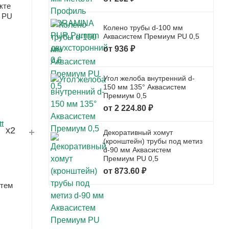
кте
 PU
Колено трубы d-100 мм
Аквасистем Премиум PU 0,5
от 936 ₽
Угол желоба внутренний d-
150 мм 135° Аквасистем
Премиум 0,5
от 2 224.80 ₽
x2
Декоративный хомут
(кронштейн) трубы под метиз
d-90 мм Аквасистем
Премиум PU 0,5
от 873.60 ₽
стем