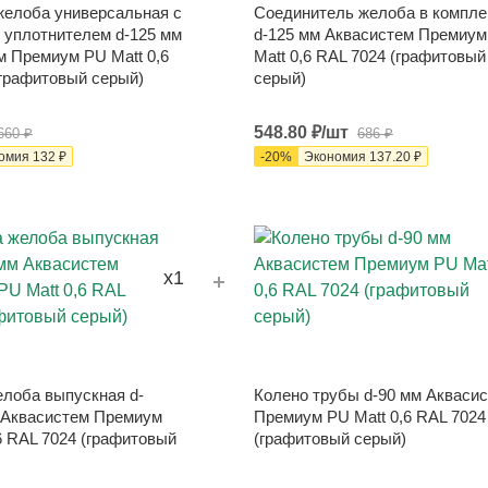
желоба универсальная с
Соединитель желоба в компле
 уплотнителем d-125 мм
d-125 мм Аквасистем Премиум
м Премиум PU Matt 0,6
Matt 0,6 RAL 7024 (графитовый
(графитовый серый)
серый)
548.80
₽
/шт
660
₽
686
₽
омия
132
₽
-
20
%
Экономия
137.20
₽
x1
елоба выпускная d-
Колено трубы d-90 мм Акваси
 Аквасистем Премиум
Премиум PU Matt 0,6 RAL 7024
6 RAL 7024 (графитовый
(графитовый серый)