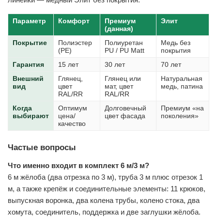
Параметр
Комфорт
Премиум
Элит
(данная)
Покрытие
Полиэстер
Полиуретан
Медь без
(PE)
PU / PU Matt
покрытия
Гарантия
15 лет
30 лет
70 лет
Внешний
Глянец,
Глянец или
Натуральная
вид
цвет
мат, цвет
медь, патина
RAL/RR
RAL/RR
Когда
Оптимум
Долговечный
Премиум «на
выбирают
цена/
цвет фасада
поколения»
качество
Частые вопросы
Что именно входит в комплект 6 м/3 м?
6 м жёлоба (два отрезка по 3 м), труба 3 м плюс отрезок 1
м, а также крепёж и соединительные элементы: 11 крюков,
выпускная воронка, два колена трубы, колено стока, два
хомута, соединитель, поддержка и две заглушки жёлоба.