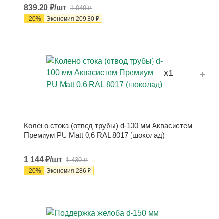
839.20
₽
/шт
1 049
₽
-
20
%
Экономия
209.80
₽
x1
Колено стока (отвод трубы) d-100 мм Аквасистем
Премиум PU Matt 0,6 RAL 8017 (шоколад)
1 144
₽
/шт
1 430
₽
-
20
%
Экономия
286
₽