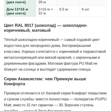
(два ската)
28 м
Дом 12×16 м
2×16 м =
6,5 м
6 шт.
(два ската)
32 м
Цвет RAL 8017 (шоколад) — шоколадно-
коричневый, матовый
Тёплый шоколадно-коричневый — самый ходовой цвет
водостока для загородного дома, беспроигрышная
классика. Хорошо сочетается с коричневой и терракотовой
металлочерепицей или мягкой кровлей, с кирпичными и
деревянными фасадами. Матовая фактура PU Matt не
бликует на солнце и выглядит сдержаннее глянца.
Серии Аквасистем: чем Премиум выше
Комфорта
Премиум отличается от базовой серии Комфорт покрытием
и сроком службы: вместо полиэстера — полиуретан PU/PU
Matt, вместо 15 лет гарантии — 30. Верхняя ступень
линейки — медный Элит без покрытия.