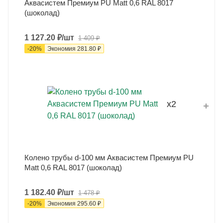
Аквасистем Премиум PU Matt 0,6 RAL 8017
(шоколад)
1 127.20
₽
/шт
1 409
₽
-
20
%
Экономия
281.80
₽
x2
Колено трубы d-100 мм Аквасистем Премиум PU
Matt 0,6 RAL 8017 (шоколад)
1 182.40
₽
/шт
1 478
₽
-
20
%
Экономия
295.60
₽