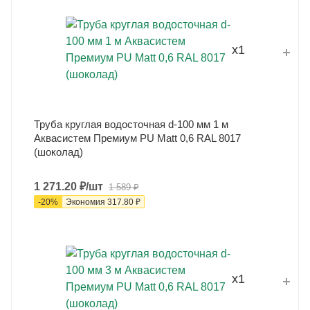
x1
Труба круглая водосточная d-100 мм 1 м
Аквасистем Премиум PU Matt 0,6 RAL 8017
(шоколад)
1 271.20
₽
/шт
1 589
₽
-
20
%
Экономия
317.80
₽
x1