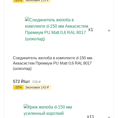
-
20
%
Экономия
151
₽
x1
Соединитель желоба в комплекте d-150 мм
Аквасистем Премиум PU Matt 0,6 RAL 8017
(шоколад)
572
₽
/шт
715
₽
-
20
%
Экономия
143
₽
x11