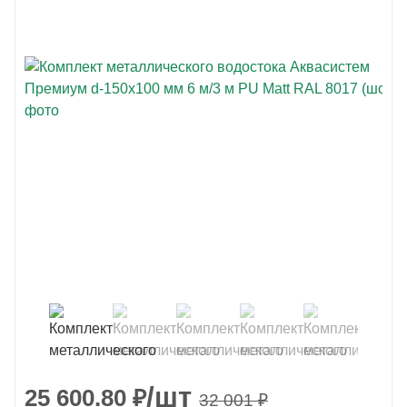
/шт
25 600.80
₽
32 001
₽