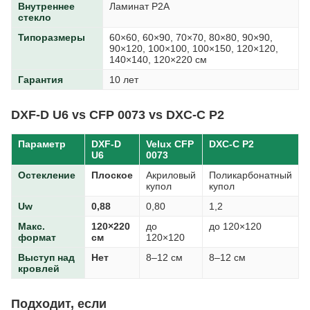
Внутреннее
Ламинат P2A
стекло
Типоразмеры
60×60, 60×90, 70×70, 80×80, 90×90,
90×120, 100×100, 100×150, 120×120,
140×140, 120×220 см
Гарантия
10 лет
DXF-D U6 vs CFP 0073 vs DXC-C P2
Параметр
DXF-D
Velux CFP
DXC-C P2
U6
0073
Остекление
Плоское
Акриловый
Поликарбонатный
купол
купол
Uw
0,88
0,80
1,2
Макс.
120×220
до
до 120×120
формат
см
120×120
Выступ над
Нет
8–12 см
8–12 см
кровлей
Подходит, если