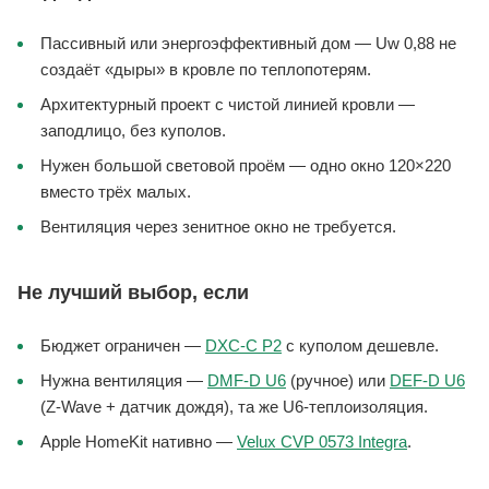
Пассивный или энергоэффективный дом — Uw 0,88 не
создаёт «дыры» в кровле по теплопотерям.
Архитектурный проект с чистой линией кровли —
заподлицо, без куполов.
Нужен большой световой проём — одно окно 120×220
вместо трёх малых.
Вентиляция через зенитное окно не требуется.
Не лучший выбор, если
Бюджет ограничен —
DXC-C P2
с куполом дешевле.
Нужна вентиляция —
DMF-D U6
(ручное) или
DEF-D U6
(Z-Wave + датчик дождя), та же U6-теплоизоляция.
Apple HomeKit нативно —
Velux CVP 0573 Integra
.