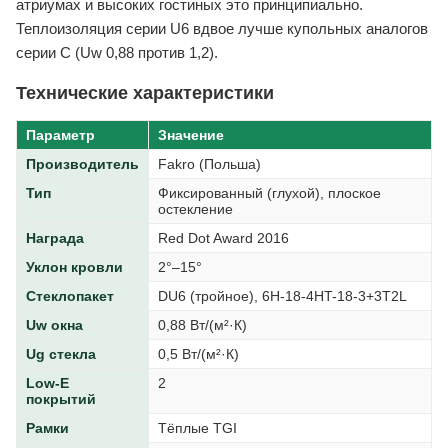
атриумах и высоких гостиных это принципиально.
Теплоизоляция серии U6 вдвое лучше купольных аналогов
серии C (Uw 0,88 против 1,2).
Технические характеристики
Параметр
Значение
Производитель
Fakro (Польша)
Тип
Фиксированный (глухой), плоское
остекление
Награда
Red Dot Award 2016
Уклон кровли
2°–15°
Стеклопакет
DU6 (тройное), 6H-18-4HT-18-3+3T2L
Uw окна
0,88 Вт/(м²·К)
Ug стекла
0,5 Вт/(м²·К)
Low-E
2
покрытий
Рамки
Тёплые TGI