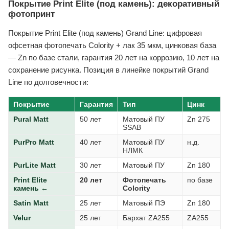
Покрытие Print Elite (под камень): декоративный
фотопринт
Покрытие Print Elite (под камень) Grand Line: цифровая
офсетная фотопечать Colority + лак 35 мкм, цинковая база
— Zn по базе стали, гарантия 20 лет на коррозию, 10 лет на
сохранение рисунка. Позиция в линейке покрытий Grand
Line по долговечности:
Покрытие
Гарантия
Тип
Цинк
Pural Matt
50 лет
Матовый ПУ
Zn 275
SSAB
PurPro Matt
40 лет
Матовый ПУ
н.д.
НЛМК
PurLite Matt
30 лет
Матовый ПУ
Zn 180
Print Elite
20 лет
Фотопечать
по базе
камень ←
Colority
Satin Matt
25 лет
Матовый ПЭ
Zn 180
Velur
25 лет
Бархат ZA255
ZA255