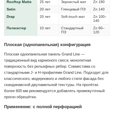
Rooftop Matte
25 лет
Зернистый мат
Zn 180
Satin
20 лет
Глянцевый ПЭ
Zn 140
Drap
20 лет
Soft-touch мат
Zn 100–
140
Полиэстер
10 лет
Стандартный
Zn 80–
ПЭ
120
Плоская (однопанельная) конфигурация
Плоская однопанельная панель Grand Line —
традиционный вид карнизного свеса: монолитная
поверхность без рельефных рёбер. Совместима со
стандартными J- и H-профилями Grand Line. Подходит для
классического, модернового и любого стиля фасада без
скандинавской двуламельной текстуры. На пролётах
более 600 мм рекомендуется добавлять промежуточный
прогон обрешётки.
Применение: с полной перфорацией