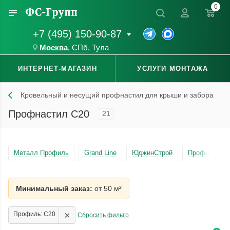
0
+7 (495) 150-90-87
Москва
,
СПб
,
Тула
ИНТЕРНЕТ-МАГАЗИН
УСЛУГИ МОНТАЖА
Кровельный и несущий профнастил для крыши и забора
Профнастил С20
21
Металл Профиль
Grand Line
ЮджинСтрой
Профнастил 
Минимальный заказ:
от 50 м²
×
Профиль: С20
Сбросить фильтр