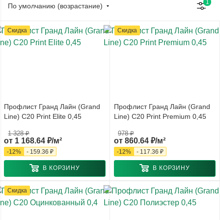
1
По умолчанию (возрастание)
Скидка
Скидка
Профлист Гранд Лайн (Grand
Профлист Гранд Лайн (Grand
Line) С20 Print Elite 0,45
Line) С20 Print Premium 0,45
1 328 ₽
978 ₽
от
1 168.64 ₽/м²
от
860.64 ₽/м²
-
12
%
-
159.36 ₽
-
12
%
-
117.36 ₽
В КОРЗИНУ
В КОРЗИНУ
Скидка