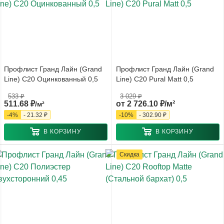
Профлист Гранд Лайн (Grand
Профлист Гранд Лайн (Grand
Line) С20 Оцинкованный 0,5
Line) С20 Pural Matt 0,5
533
₽
3 029 ₽
511.68
₽
от
2 726.10 ₽/м²
/м²
-
4
%
-
21.32
₽
-
10
%
-
302.90 ₽
В КОРЗИНУ
В КОРЗИНУ
Скидка