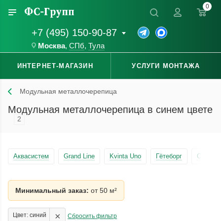
0
+7 (495) 150-90-87
Москва
,
СПб
,
Тула
ИНТЕРНЕТ-МАГАЗИН
УСЛУГИ МОНТАЖА
Модульная металлочерепица
Модульная металлочерепица в синем цвете
2
Аквасистем
Grand Line
Kvinta Uno
Гётеборг
Стокго
Минимальный заказ:
от 50 м²
×
Цвет: синий
Сбросить фильтр