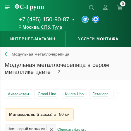
0
+7 (495) 150-90-87
Москва
,
СПб
,
Тула
ИНТЕРНЕТ-МАГАЗИН
УСЛУГИ МОНТАЖА
Модульная металлочерепица
Модульная металлочерепица в сером
металлике цвете
2
Аквасистем
Grand Line
Kvinta Uno
Гётеборг
Стокго
Минимальный заказ:
от 50 м²
×
Цвет: серый металлик
Сбросить фильтр