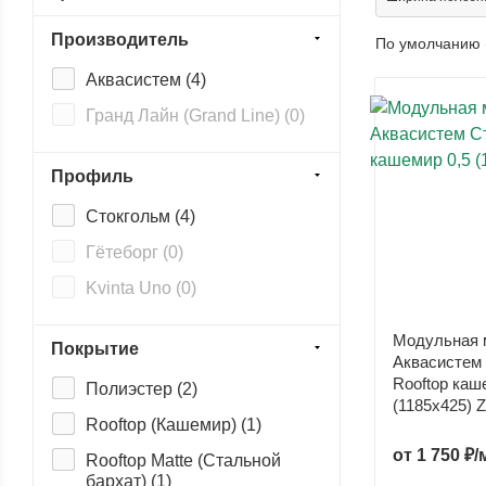
Производитель
По умолчанию 
Аквасистем (
4
)
Гранд Лайн (Grand Line) (
0
)
Профиль
Стокгольм (
4
)
Гётеборг (
0
)
Kvinta Uno (
0
)
Модульная 
Покрытие
Аквасистем
Rooftop каш
Полиэстер (
2
)
(1185х425) 
Rooftop (Кашемир) (
1
)
от
1 750 ₽/
Rooftop Matte (Стальной
бархат) (
1
)