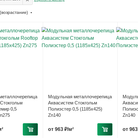
(возрастание)
металлочерепица
Модульная металлочерепица
Модуль
 Стокгольм
Аквасистем Стокгольм
Акваси
емир 0,5
Полиэстер 0,5 (1185х425)
Полиэс
Zn275
Zn140
Zn140
м²
от
963 ₽/м²
от
963