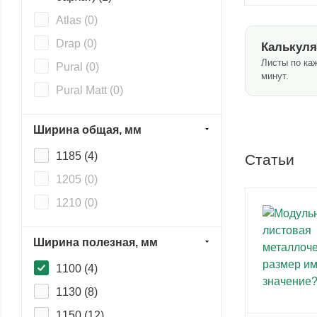
Atlas (
0
)
Drap (
0
)
Калькуля
Листы по ка
Pural (
0
)
минут.
Pural Matt (
0
)
PurLite Matt (
0
)
Ширина общая, мм
PurPro Matt (
0
)
1185 (
4
)
Статьи
Quarzit Lite (
0
)
1205 (
0
)
Satin (
0
)
1210 (
0
)
Satin Matt (
0
)
Velur (
0
)
Ширина полезная, мм
1100 (
4
)
1130 (
8
)
1150 (
12
)