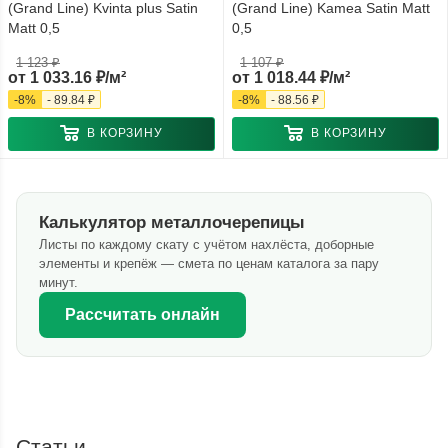
(Grand Line) Kvinta plus Satin
(Grand Line) Kamea Satin Matt
Matt 0,5
0,5
1 123 ₽
1 107 ₽
от
1 033.16 ₽/м²
от
1 018.44 ₽/м²
-
8
%
-
89.84 ₽
-
8
%
-
88.56 ₽
В КОРЗИНУ
В КОРЗИНУ
Калькулятор металлочерепицы
Листы по каждому скату с учётом нахлёста, доборные
элементы и крепёж — смета по ценам каталога за пару
минут.
Рассчитать онлайн
Статьи