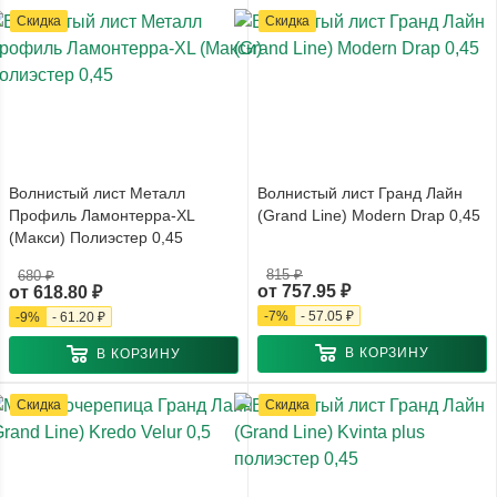
Скидка
Скидка
Волнистый лист Металл
Волнистый лист Гранд Лайн
Профиль Ламонтерра-XL
(Grand Line) Modern Drap 0,45
(Макси) Полиэстер 0,45
815 ₽
680 ₽
от
757.95 ₽
от
618.80 ₽
-
7
%
-
57.05 ₽
-
9
%
-
61.20 ₽
В КОРЗИНУ
В КОРЗИНУ
Скидка
Скидка