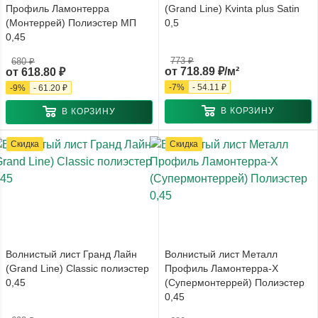
Профиль Ламонтерра
(Grand Line) Kvinta plus Satin
(Монтеррей) Полиэстер МП
0,5
0,45
773 ₽
680 ₽
от
718.89 ₽/м²
от
618.80 ₽
-
7
%
-
54.11 ₽
-
9
%
-
61.20 ₽
В КОРЗИНУ
В КОРЗИНУ
Скидка
Скидка
Волнистый лист Гранд Лайн
Волнистый лист Металл
(Grand Line) Classic полиэстер
Профиль Ламонтерра-X
0,45
(Супермонтеррей) Полиэстер
0,45