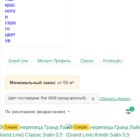
Grand Line
Металл Профиль
Classic
Kvinta-plus
Lam
Минимальный заказ:
от 50 м²
×
Цвет поставщика: Ral 3009 (оксид красный)
Сбросить фильтр
1
По умолчанию (возрастание)
Скидка
Скидка