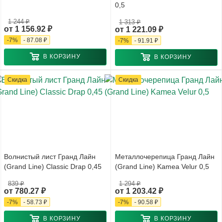
0,5
1 244 ₽
1 313 ₽
от
1 156.92 ₽
от
1 221.09 ₽
-
7
%
-
87.08 ₽
-
7
%
-
91.91 ₽
В КОРЗИНУ
В КОРЗИНУ
Скидка
Скидка
Волнистый лист Гранд Лайн
Металлочерепица Гранд Лайн
(Grand Line) Classic Drap 0,45
(Grand Line) Kamea Velur 0,5
839 ₽
1 294 ₽
от
780.27 ₽
от
1 203.42 ₽
-
7
%
-
58.73 ₽
-
7
%
-
90.58 ₽
В КОРЗИНУ
В КОРЗИНУ