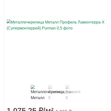
1 075.25
₽
/м²