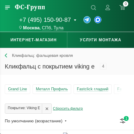
0
+7 (495) 150-90-87
Москва
,
СПб
,
Тула
ИНТЕРНЕТ-МАГАЗИН
УСЛУГИ МОНТАЖА
Кликфальц: фальцевая кровля
Кликфальц с покрытием viking e
4
Grand Line
Металл Профиль
Fastclick гладкий
Fastclick
×
Покрытие: Viking E
Сбросить фильтр
1
По умолчанию (возрастание)