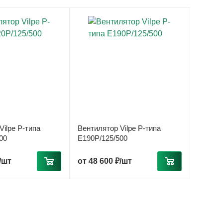
Vilpe P-типа
Вентилятор Vilpe P-типа
00
E190Р/125/500
/шт
от
48 600 ₽/шт