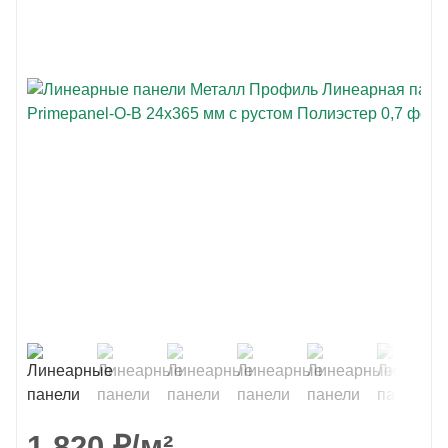
1 820
₽
/м²