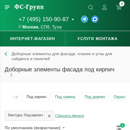
0
+7 (495) 150-90-87
Москва
,
СПб
,
Тула
ИНТЕРНЕТ-МАГАЗИН
УСЛУГИ МОНТАЖА
Доборные элементы для фасада: планки и углы для
сайдинга и панелей
Доборные элементы фасада под кирпич
2
 сайдинга
Под кирпич
Под камень
Под дерево
Окраска 
×
Текстура: Под кирпич
Сбросить фильтр
1
По умолчанию (возрастание)