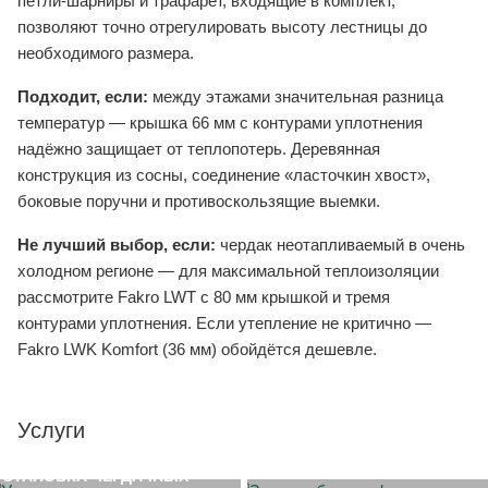
петли-шарниры и трафарет, входящие в комплект,
позволяют точно отрегулировать высоту лестницы до
необходимого размера.
Подходит, если:
между этажами значительная разница
температур — крышка 66 мм с контурами уплотнения
надёжно защищает от теплопотерь. Деревянная
конструкция из сосны, соединение «ласточкин хвост»,
боковые поручни и противоскользящие выемки.
Не лучший выбор, если:
чердак неотапливаемый в очень
холодном регионе — для максимальной теплоизоляции
рассмотрите Fakro LWT с 80 мм крышкой и тремя
контурами уплотнения. Если утепление не критично —
Fakro LWK Komfort (36 мм) обойдётся дешевле.
Услуги
ЗАМЕР ОБЪЕКТА
УСТАНОВКА ЧЕРДАЧНЫХ