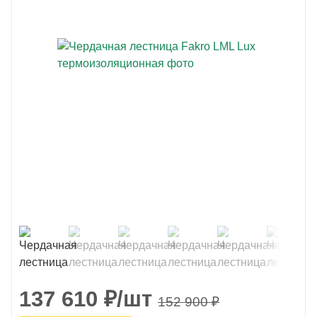
137 610
₽
/шт
152 900
₽