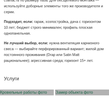
совпасть по размеру паза. Для бесщелевого монтажа —
используйте доборные элементы того же производителя и
серии.
Подходит, если:
гараж, хозпостройка, дача с горизонтом
10 лет; бюджет строго минимален; профиль плоская
однопанельная.
Не лучший выбор, если:
нужна вентиляция карнизного
свеса — выбирайте перфорированный вариант; жилой дом
постоянного проживания (Drap или Satin Matt
рациональнее); агрессивная среда; горизонт 15+ лет.
Услуги
МОНТАЖ КРОВЛИ
ЗАМЕР ОБЪЕКТА