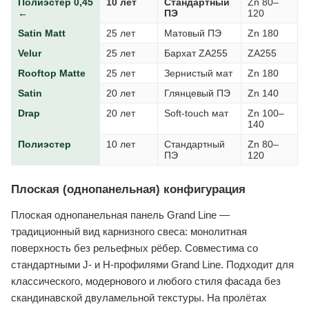
Полиэстер 0,45
10 лет
Стандартный
Zn 80–
←
ПЭ
120
Satin Matt
25 лет
Матовый ПЭ
Zn 180
Velur
25 лет
Бархат ZA255
ZA255
Rooftop Matte
25 лет
Зернистый мат
Zn 180
Satin
20 лет
Глянцевый ПЭ
Zn 140
Drap
20 лет
Soft-touch мат
Zn 100–
140
Полиэстер
10 лет
Стандартный
Zn 80–
ПЭ
120
Плоская (однопанельная) конфигурация
Плоская однопанельная панель Grand Line —
традиционный вид карнизного свеса: монолитная
поверхность без рельефных рёбер. Совместима со
стандартными J- и H-профилями Grand Line. Подходит для
классического, модернового и любого стиля фасада без
скандинавской двуламельной текстуры. На пролётах