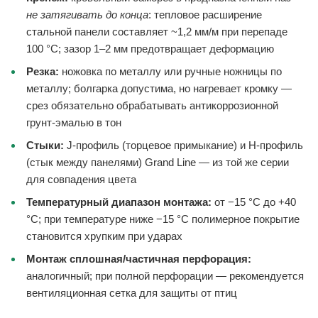
не затягивать до конца
: тепловое расширение
стальной панели составляет ~1,2 мм/м при перепаде
100 °C; зазор 1–2 мм предотвращает деформацию
Резка:
ножовка по металлу или ручные ножницы по
металлу; болгарка допустима, но нагревает кромку —
срез обязательно обрабатывать антикоррозионной
грунт-эмалью в тон
Стыки:
J-профиль (торцевое примыкание) и H-профиль
(стык между панелями) Grand Line — из той же серии
для совпадения цвета
Температурный диапазон монтажа:
от −15 °C до +40
°C; при температуре ниже −15 °C полимерное покрытие
становится хрупким при ударах
Монтаж сплошная/частичная перфорация:
аналогичный; при полной перфорации — рекомендуется
вентиляционная сетка для защиты от птиц